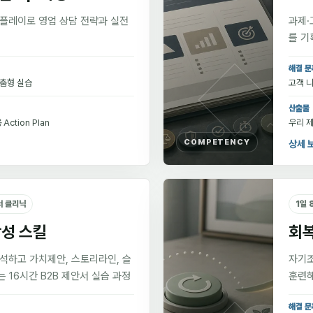
롤플레이로 영업 상담 전략과 실전
과제·
를 기
해결 문
맞춤형 실습
고객 니
산출물
Action Plan
우리 제
COMPETENCY
상세 
서 클리닉
1일 
작성 스킬
회
분석하고 가치제안, 스토리라인, 슬
자기조
 16시간 B2B 제안서 실습 과정
훈련해
해결 문