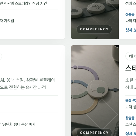
제안 전략과 스토리라인 작성 지연
성과 스
산출물
정자 가치맵
나의 회
COMPETENCY
상세 
1일 
스
AL 응대 스킬, 상황별 롤플레이
소셜 
복으로 전환하는 8시간 과정
상대 
해결 문
고객 성
산출물
 감정완화 응대 문장 예시
소셜 스
COMPETENCY
상세 