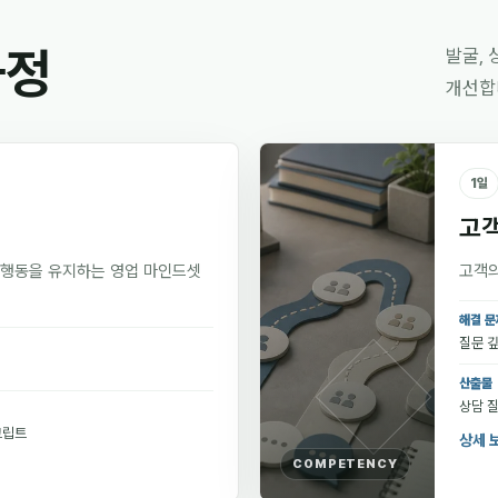
과정
발굴, 
개선합
1일
고객
 행동을 유지하는 영업 마인드셋
고객의
해결 문
질문 깊
산출물
상담 질
크립트
상세 
COMPETENCY