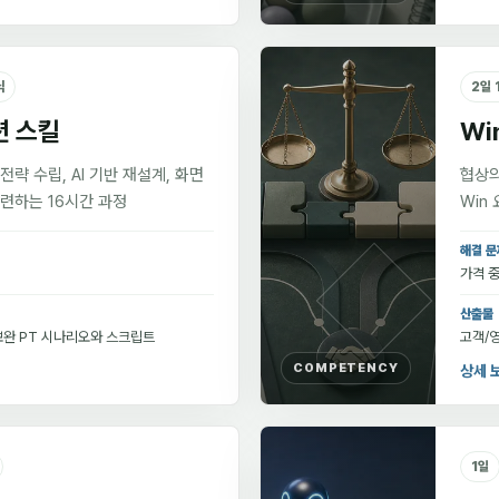
닉
2일 
션 스킬
Wi
략 수립, AI 기반 재설계, 화면
협상의
련하는 16시간 과정
Win
해결 문
가격 중
산출물
 보완 PT 시나리오와 스크립트
고객/영
COMPETENCY
상세 
1일