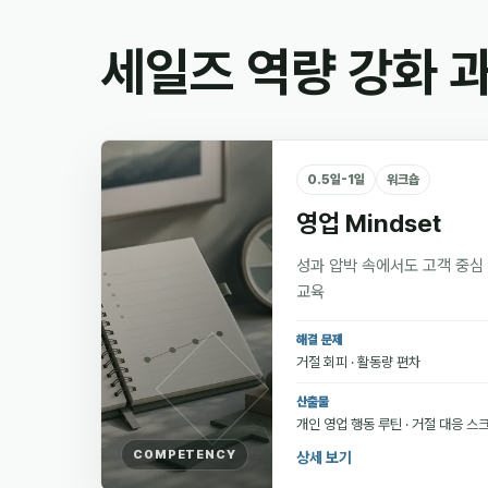
세일즈 역량 강화 
0.5일-1일
워크숍
영업 Mindset
성과 압박 속에서도 고객 중심
교육
해결 문제
거절 회피 · 활동량 편차
산출물
개인 영업 행동 루틴 · 거절 대응 스
COMPETENCY
상세 보기