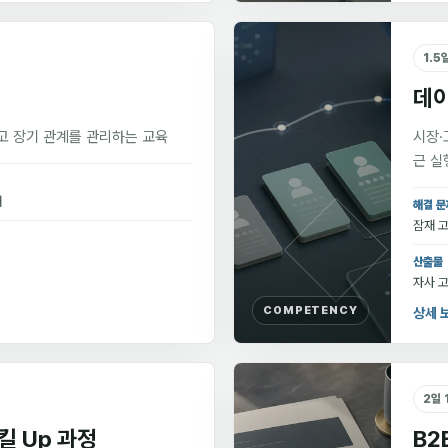
1.5
데이
고 장기 관계를 관리하는 교육
시장·
근 실
재
해결 문
잠재 고
산출물
자사 고
COMPETENCY
상세 
2일 
킬 Up 과정
B2