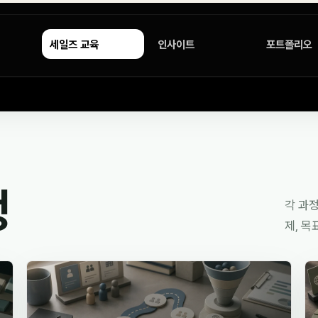
세일즈 교육
인사이트
포트폴리오
정
각 과정
제, 목