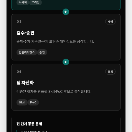
리서치
브리핑
→
03
사람
검수·승인
출처·수치·기준일·규제 표현과 개인정보를 점검합니다.
컴플라이언스
승인
→
04
조직
팀 자산화
검증된 절차를 템플릿·Skill·PoC 후보로 축적합니다.
Skill
PoC
전 단계 공통 통제