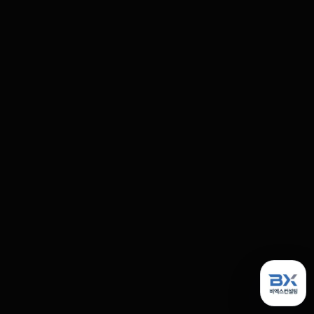
영업/마케팅
고객경험(CX)
인사조직(HR)
리서치
시스템(SaaS)
AI
기업전용 AI 구축
세일즈 교육
소개
셀프 진단
조직 문제별 솔루션
교육 과정
인사이트
레터